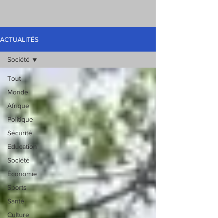
ACTUALITÉS
Société
Tout
Monde
Afrique
Politique
Sécurité
Education
Société
Économie
Sports
Santé
Culture