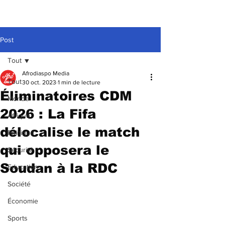
Post
Tout
Afrodiaspo Media
Tout
30 oct. 2023
1 min de lecture
Éliminatoires CDM
Monde
2026 : La Fifa
Afrique
délocalise le match
Politique
qui opposera le
Sécurité
Soudan à la RDC
Education
Société
Économie
Sports