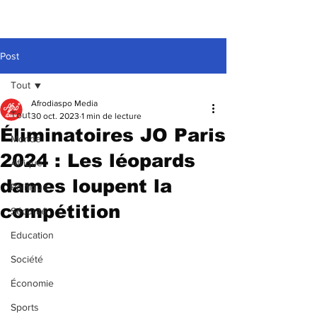
Post
Tout
Afrodiaspo Media
Tout
30 oct. 2023
1 min de lecture
Éliminatoires JO Paris
Monde
2024 : Les léopards
Afrique
dames loupent la
Politique
compétition
Sécurité
Education
Société
Économie
Sports