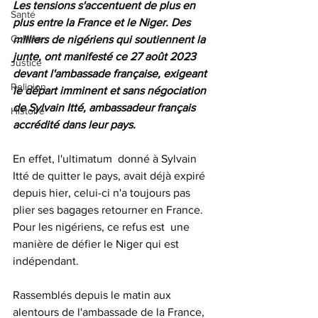
Les tensions s'accentuent de plus en 
Santé
plus entre la France et le Niger. Des 
Culture
milliers de nigériens qui soutiennent la 
junte, ont manifesté ce 27 août 2023 
Justice
devant l'ambassade française, exigeant 
Religion
le départ imminent et sans négociation 
de Sylvain Itté, ambassadeur français 
Histoire
accrédité dans leur pays.
En effet, l'ultimatum  donné à Sylvain 
Itté de quitter le pays, avait déjà expiré 
depuis hier, celui-ci n'a toujours pas 
plier ses bagages retourner en France. 
Pour les nigériens, ce refus est  une 
manière de défier le Niger qui est 
indépendant.
Rassemblés depuis le matin aux 
alentours de l'ambassade de la France, 