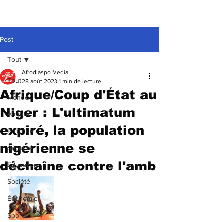
Post
Tout
Afrodiaspo Media
Tout
28 août 2023
1 min de lecture
Afrique/Coup d'État au
Monde
Niger : L'ultimatum
Afrique
expiré, la population
Politique
nigérienne se
Sécurité
déchaîne contre l'amb
Education
Société
Économie
Sports