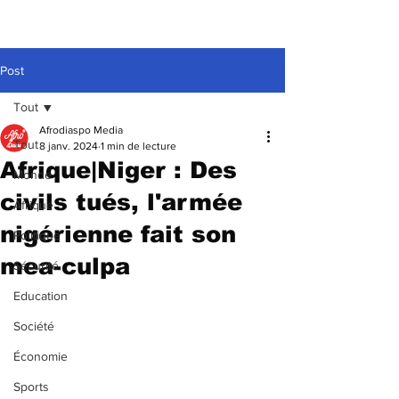
Post
Tout
Afrodiaspo Media
Tout
8 janv. 2024
1 min de lecture
Afrique|Niger : Des
Monde
civils tués, l'armée
Afrique
nigérienne fait son
Politique
mea-culpa
Sécurité
Education
Société
Économie
Sports