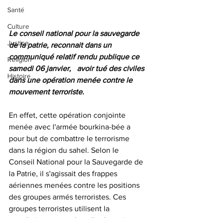
Santé
Culture
Le conseil national pour la sauvegarde 
Justice
de la patrie, reconnait dans un 
communiqué relatif rendu publique ce 
Religion
samedi 06 janvier,   avoir tué des civiles 
Histoire
dans une opération menée contre le 
mouvement terroriste.
En effet, cette opération conjointe 
menée avec l'armée bourkina-bée a 
pour but de combattre le terrorisme 
dans la région du sahel. Selon le 
Conseil National pour la Sauvegarde de 
la Patrie, il s'agissait des frappes 
aériennes menées contre les positions 
des groupes armés terroristes. Ces 
groupes terroristes utilisent la 