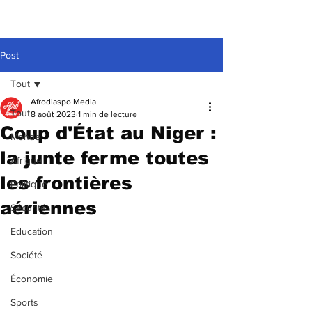
Post
Tout
Afrodiaspo Media
Tout
8 août 2023
1 min de lecture
Coup d'État au Niger :
Monde
la junte ferme toutes
Afrique
les frontières
Politique
aériennes
Sécurité
Education
Société
Économie
Sports