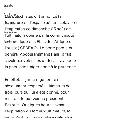
Santé
Culture
Les putschistes ont annoncé la 
fermeture de l'espace aérien, cela après 
Justice
l'expiration ce dimanche 05 août de  
Religion
l'ultimatum donné par la communauté 
Histoire
économique des États de l'Afrique de 
l'ouest ( CEDEAO). Le porte parole du 
général AbdourahamaneTiani l'a fait 
savoir par voies des ondes, et a appelé 
la population nigérienne à la prudence.
En effet, la junte nigérienne n'a 
absolument respecté l'ultimatum de 
trois jours qui lui a été donné, pour 
restituer le pouvoir au président 
Bazoum. Quelques heures avant 
l'expiration du fameux ultimatum, la 
junte s'est montrée prête à défendre 