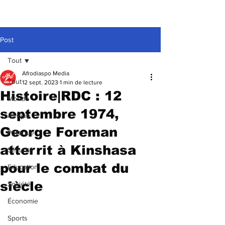
Post
Tout
Afrodiaspo Media
Tout
12 sept. 2023
1 min de lecture
Histoire|RDC : 12
Monde
septembre 1974,
Afrique
George Foreman
Politique
atterrit à Kinshasa
Sécurité
pour le combat du
Education
siècle
Société
Économie
Sports