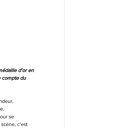
daille d'or en 
e compte du 
ndeur, 
e. 
our se 
scène, c'est 