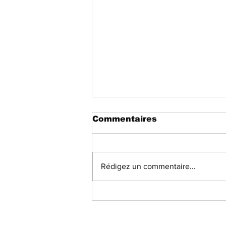
Commentaires
Rédigez un commentaire...
L'intégrité du domaine
.cd est-elle menacée ?
Abonnez-vous à notre