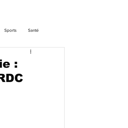
Sports
Santé
e :
 RDC