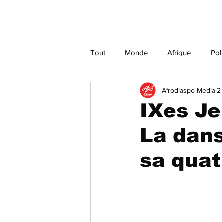
Tout
Monde
Afrique
Pol
Afrodiaspo Media
2
Culture
Justice
Religion
IXes Je
La dans
sa quat