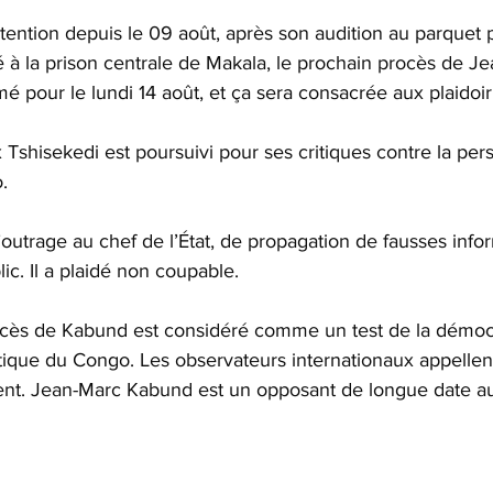
tention depuis le 09 août, après son audition au parquet 
é à la prison centrale de Makala, le prochain procès de J
pour le lundi 14 août, et ça sera consacrée aux plaidoir
ix Tshisekedi est poursuivi pour ses critiques contre la per
                                
utrage au chef de l’État, de propagation de fausses infor
lic. Il a plaidé non coupable.
ocès de Kabund est considéré comme un test de la démoc
que du Congo. Les observateurs internationaux appellen
rent. Jean-Marc Kabund est un opposant de longue date a