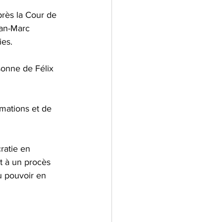
près la Cour de 
ean-Marc 
ies.
sonne de Félix 
mations et de 
ratie en 
t à un procès 
u pouvoir en 