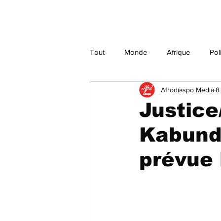
Tout
Monde
Afrique
Pol
Afrodiaspo Media
8
Culture
Justice
Religion
Justice
Kabund 
prévue 