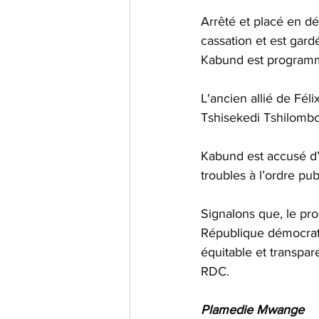
Arrêté et placé en dé
cassation et est gard
Kabund est programmé 
L'ancien allié de Fél
Tshisekedi Tshilombo.     
Kabund est accusé d’o
troubles à l’ordre pub
Signalons que, le pr
République démocrati
équitable et transpa
RDC.
Plamedie Mwange