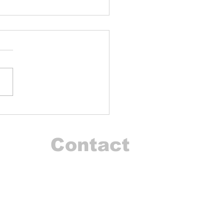
|Sports :<< l'Égypte
'effraie pas du
... >> ( François
ulo)
Contact
I'm always looking for new and exciting opportuni
Let's connect.