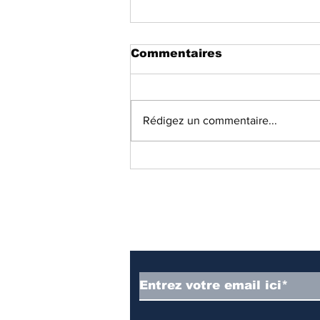
Commentaires
Rédigez un commentaire...
L'intégrité du domaine
.cd est-elle menacée ?
Abonnez-vous à notre
newsletter