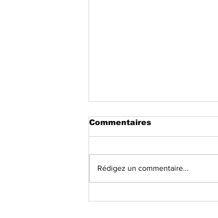
Commentaires
Rédigez un commentaire...
Monde|France : Macron
donne totale confiance
au nouveau premier