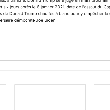
bats, a tranché. Donald Trump sera jugé en mars prochain
t six jours après le 6 janvier 2021, date de l'assaut du Ca
ns de Donald Trump chauffés à blanc pour y empêcher la ce
dversaire démocrate Joe Biden