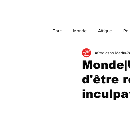
Tout
Monde
Afrique
Pol
Afrodiaspo Media
2
Culture
Justice
Religion
Monde|
d'être 
inculpa