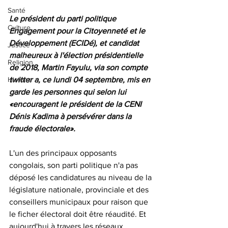
Santé
Le président du parti politique 
Culture
Engagement pour la Citoyenneté et le 
Développement (ECIDé), et candidat 
Justice
malheureux à l'élection présidentielle 
Religion
de 2018, Martin Fayulu, via son compte 
twitter a, ce lundi 04 septembre, mis en 
Histoire
garde les personnes qui selon lui 
«encouragent le président de la CENI 
Dénis Kadima à persévérer dans la 
fraude électorale». 
L'un des principaux opposants 
congolais, son parti politique n'a pas 
déposé les candidatures au niveau de la 
législature nationale, provinciale et des 
conseillers municipaux pour raison que 
le ficher électoral doit être réaudité. Et 
aujourd'hui à travers les réseaux 