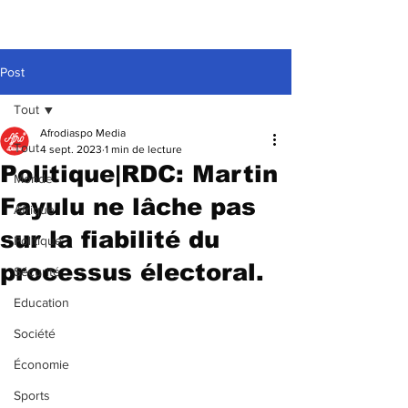
Post
Tout
Afrodiaspo Media
Tout
4 sept. 2023
1 min de lecture
Politique|RDC: Martin
Monde
Fayulu ne lâche pas
Afrique
sur la fiabilité du
Politique
processus électoral.
Sécurité
Education
Société
Économie
Sports