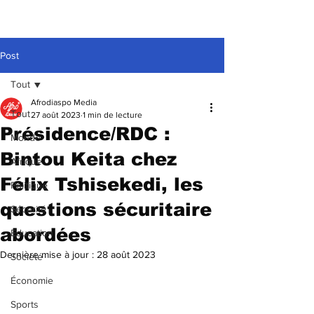
Post
Tout
Afrodiaspo Media
Tout
27 août 2023
1 min de lecture
Présidence/RDC :
Monde
Bintou Keita chez
Afrique
Félix Tshisekedi, les
Politique
questions sécuritaire
Sécurité
abordées
Education
Dernière mise à jour :
28 août 2023
Société
Économie
Sports