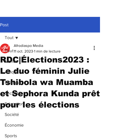
Post
Tout
Afrodiaspo Media
Tout
11 oct. 2023
1 min de lecture
RDC|Élections2023 :
Monde
Le duo féminin Julie
Afrique
Tshibola wa Muamba
Politique
et Sephora Kunda prêt
Sécurité
pour les élections
Education
Société
Économie
Sports