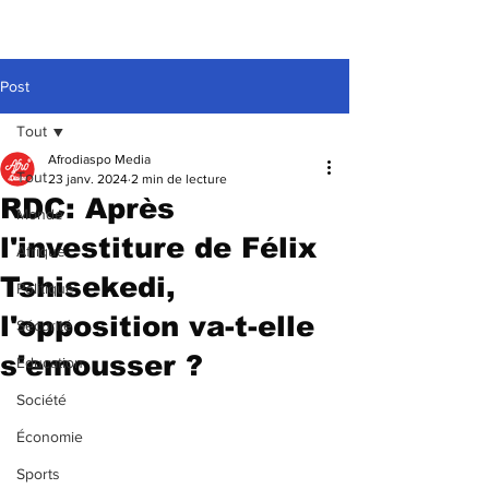
Post
Tout
Afrodiaspo Media
Tout
23 janv. 2024
2 min de lecture
RDC: Après
Monde
l'investiture de Félix
Afrique
Tshisekedi,
Politique
l'opposition va-t-elle
Sécurité
s'emousser ?
Education
Société
Économie
Sports