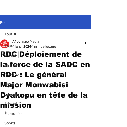
Post
Tout
Afrodiaspo Media
Tout
4 janv. 2024
1 min de lecture
RDC|Déploiement de
Monde
la force de la SADC en
Afrique
RDC : Le général
Politique
Major Monwabisi
Sécurité
Dyakopu en tête de la
Education
mission
Société
Économie
Sports