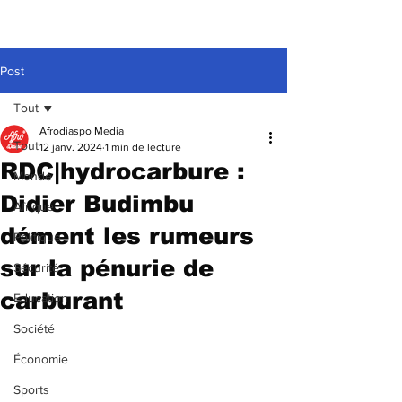
Post
Tout
Afrodiaspo Media
Tout
12 janv. 2024
1 min de lecture
RDC|hydrocarbure :
Monde
Didier Budimbu
Afrique
dément les rumeurs
Politique
sur la pénurie de
Sécurité
carburant
Education
Société
Économie
Sports