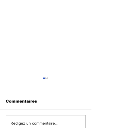
Commentaires
RDC|Sécurité :
RDC|Sports :
Rédigez un commentaire...