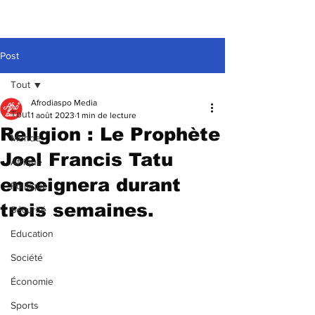
Post
Tout
Afrodiaspo Media
Tout
1 août 2023
1 min de lecture
Religion : Le Prophète
Monde
Joel Francis Tatu
Afrique
enseignera durant
Politique
trois semaines.
Sécurité
Education
Société
Économie
Sports