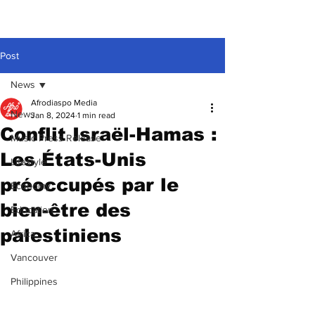
Post
News
Afrodiaspo Media
News
Jan 8, 2024
1 min read
Conflit Israël-Hamas :
Music Press Release
Les États-Unis
Lifestyle
préoccupés par le
Economy
bien-être des
Education
palestiniens
Africa
Vancouver
Philippines