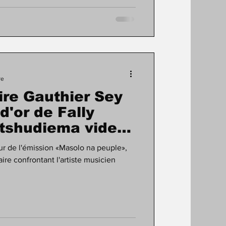
re
aire Gauthier Sey
d'or de Fally
Otshudiema vide
r de l'émission «Masolo na peuple»,
faire confrontant l'artiste musicien