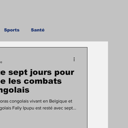
Sports
Santé
re
te sept jours pour
ie les combats
ngolais
oras congolais vivant en Belgique et
golais Fally Ipupu est resté avec sept...