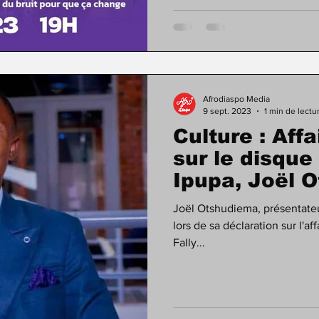
Afrodiaspo Media
9 sept. 2023
1 min de lectu
Culture : Aff
sur le disque 
Ipupa, Joël 
son sac.
Joël Otshudiema, présentateu
lors de sa déclaration sur l'af
Fally...