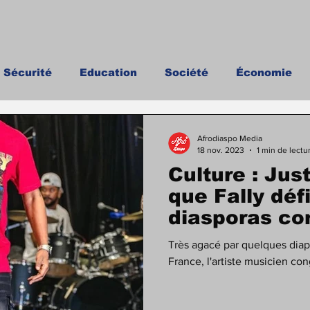
Sécurité
Education
Société
Économie
toire
Afrodiaspo Media
18 nov. 2023
1 min de lectu
Culture : Jus
que Fally déf
diasporas co
Très agacé par quelques diap
France, l'artiste musicien con