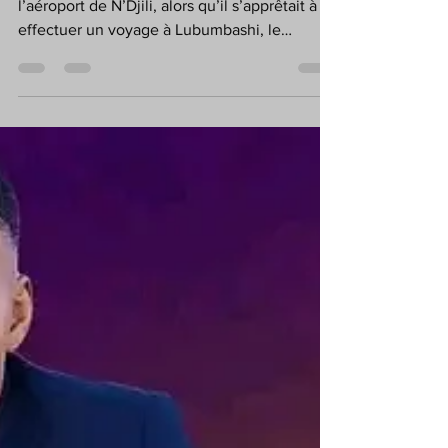
Justice|RDC : Affaire
Stanys Bujakera,
Félix Tshisekedi
éclaire la lanterne
Arrêté depuis le 8 septembre dernier à
l’aéroport de N’Djili, alors qu’il s’apprêtait à
effectuer un voyage à Lubumbashi, le
journaliste...