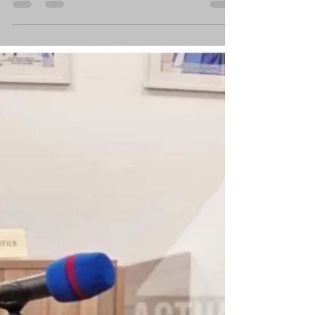
en liberté rejetée
À la suite de la demande de mise en liberté
provisoire sollicitée par les avocats du
journaliste stanis Bujakera détenu depuis 12
jours à...