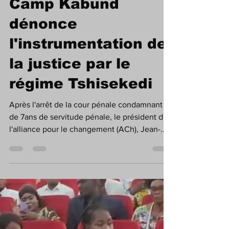
Afrodiaspo Media
14 sept. 2023
2 min de lecture
Justice|RDC : Le
Camp Kabund
dénonce
l'instrumentation de
la justice par le
régime Tshisekedi