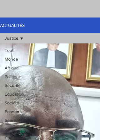
ACTUALITÉS
Justice
Tout
Monde
Afrique
Politique
Sécurité
Education
Société
Économie
Sports
Santé
Culture